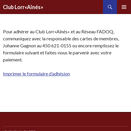
Recherche
Club Lorr«Aînés»
ALLER
AU
CONTENU
PRINCIPAL
Pour adhérer au Club Lorr«Aînés» et au Réseau FADOQ,
communiquez avec la responsable des cartes de membres,
Johanne Gagnon au 450 621-0155 ou encore remplissez le
formulaire suivant et faites-nous le parvenir avec votre
paiement.
Imprimer le formulaire d’adhésion