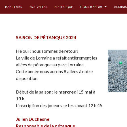
 CONTENU PRINCIPAL
BABILLARD
NOUVELLES
HISTORIQUE
NOUS JOINDRE
ADMINI
SAISON DE PÉTANQUE 2024
Hé oui ! nous sommes de retour!
La ville de Lorraine a refait entièrement les
allées de pétanque au parc Lorraine.
Cette année nous aurons 8 allées à notre
disposition.
Début de la saison : le
mercredi 15 mai
à
13 h.
L’inscription des joueurs se fera avant 12 h 45.
Julien Duchesne
Responsable de la pétanque