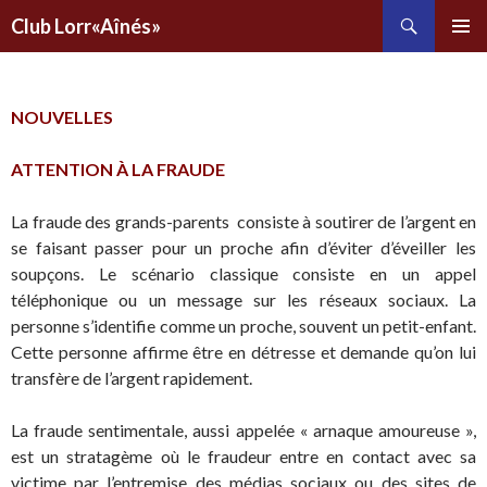
Recherche
Club Lorr«Aînés»
ALLER
AU
CONTENU
PRINCIPAL
NOUVELLES
ATTENTION À LA FRAUDE
La fraude des grands-parents consiste à soutirer de l’argent en
se faisant passer pour un proche afin d’éviter d’éveiller les
soupçons. Le scénario classique consiste en un appel
téléphonique ou un message sur les réseaux sociaux. La
personne s’identifie comme un proche, souvent un petit-enfant.
Cette personne affirme être en détresse et demande qu’on lui
transfère de l’argent rapidement.
La fraude sentimentale, aussi appelée « arnaque amoureuse »,
est un stratagème où le fraudeur entre en contact avec sa
victime par l’entremise des médias sociaux ou des sites de