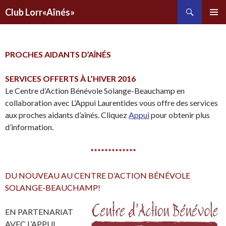
Recherche
Club Lorr«Aînés»
ALLER
AU
CONTENU
PRINCIPAL
PROCHES AIDANTS D’AÎNÉS
SERVICES OFFERTS À L’HIVER 2016
Le Centre d’Action Bénévole Solange-Beauchamp en
collaboration avec L’Appui Laurentides vous offre des services
aux proches aidants d’aînés. Cliquez
Appui
pour obtenir plus
d’information.
*************
DU NOUVEAU AU CENTRE D’ACTION BÉNÉVOLE
SOLANGE-BEAUCHAMP!
EN PARTENARIAT
AVEC L’APPUI