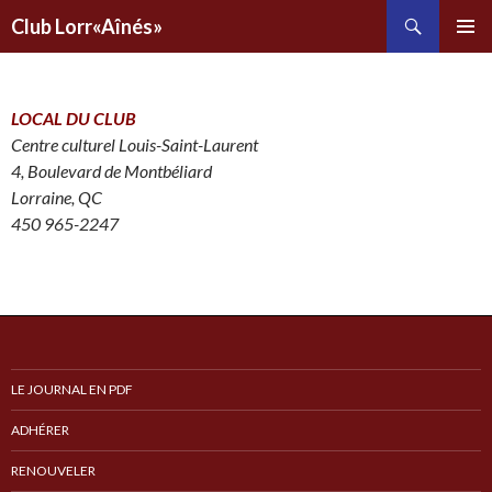
Recherche
Club Lorr«Aînés»
ALLER
AU
CONTENU
PRINCIPAL
LOCAL DU CLUB
Centre culturel Louis-Saint-Laurent
4, Boulevard de Montbéliard
Lorraine, QC
450 965-2247
LE JOURNAL EN PDF
ADHÉRER
RENOUVELER