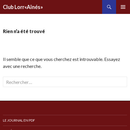
Recherche
Club Lorr«Aînés»
ALLER
AU
CONTENU
PRINCIPAL
Rien n’a été trouvé
Il semble que ce que vous cherchez est introuvable. Essayez
avec une recherche.
Rechercher :
LE JOURNAL EN PDF