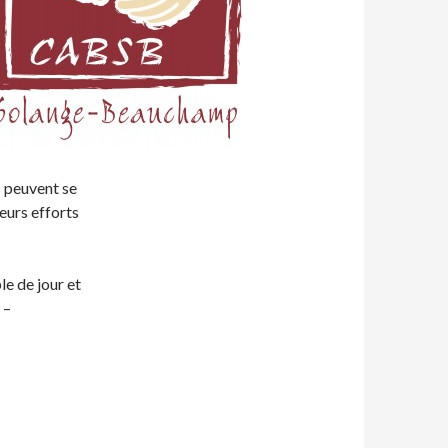
s peuvent se
leurs efforts
e de jour et
 –