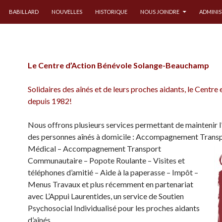
 CONTENU PRINCIPAL
BABILLARD
NOUVELLES
HISTORIQUE
NOUS JOINDRE
ADMINI
Le Centre d’Action Bénévole Solange-Beauchamp
Solidaires des aînés et de leurs proches aidants, le Centre 
depuis 1982!
Nous offrons plusieurs services permettant de maintenir 
des personnes aînés à domicile : Accompagnement Trans
Médical –
Accompagnement Transport
Communautaire – Popote Roulante – Visites et
téléphones d’amitié – Aide à la paperasse – Impôt –
Menus Travaux et plus récemment en partenariat
avec L’Appui Laurentides, un service de Soutien
Psychosocial Individualisé pour les proches aidants
d’aînés.